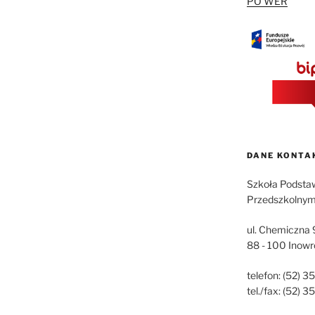
PO WER
DANE KONTA
Szkoła Podsta
Przedszkolnymi
ul. Chemiczna 
88 - 100 Inow
telefon: (52) 3
tel./fax: (52) 3