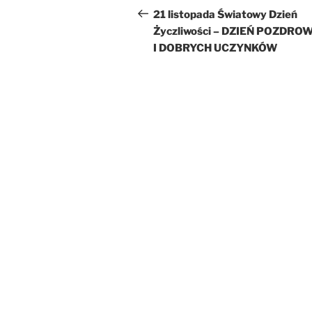
wpisu
wpis
21 listopada Światowy Dzień
Życzliwości – DZIEŃ POZDRO
I DOBRYCH UCZYNKÓW