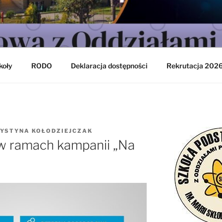
ODSTAWOWA NR 9 W
ŁAWIU
koły
RODO
Deklaracja dostępności
Rekrutacja 202
YSTYNA KOŁODZIEJCZAK
w ramach kampanii „Na