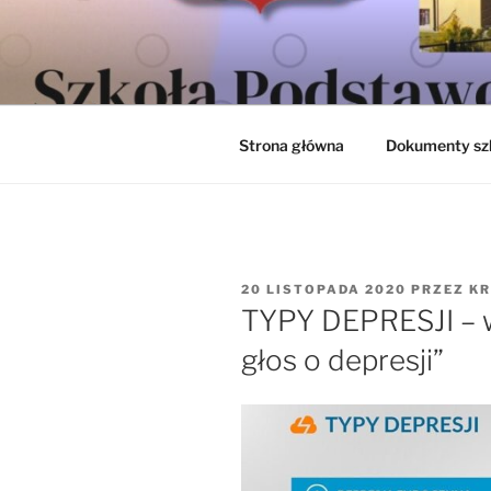
Przejdź
do
SZKOŁA P
treści
INOWROC
Strona główna
Dokumenty sz
OPUBLIKOWANE
20 LISTOPADA 2020
PRZEZ
KR
W
TYPY DEPRESJI – 
głos o depresji”