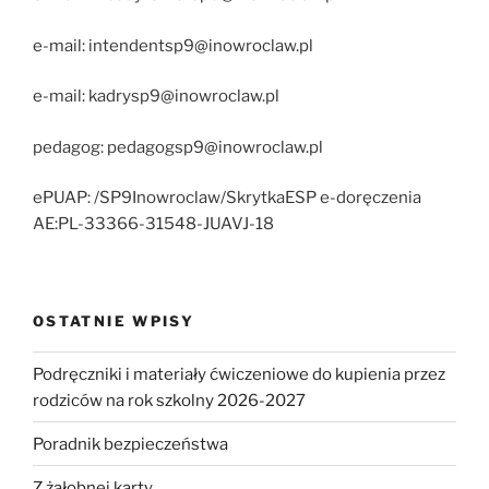
e-mail: intendentsp9@inowroclaw.pl
e-mail: kadrysp9@inowroclaw.pl
pedagog: pedagogsp9@inowroclaw.pl
ePUAP: /SP9Inowroclaw/SkrytkaESP e-doręczenia
AE:PL-33366-31548-JUAVJ-18
OSTATNIE WPISY
Podręczniki i materiały ćwiczeniowe do kupienia przez
rodziców na rok szkolny 2026-2027
Poradnik bezpieczeństwa
Z żałobnej karty