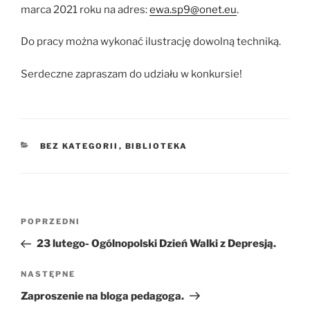
marca 2021 roku na adres:
ewa.sp9@onet.eu
.
Do pracy można wykonać ilustrację dowolną techniką.
Serdeczne zapraszam do udziału w konkursie!
KATEGORIE
BEZ KATEGORII
,
BIBLIOTEKA
Nawigacja
Poprzedni
POPRZEDNI
wpisu
wpis
23 lutego- Ogólnopolski Dzień Walki z Depresją.
Następny
NASTĘPNE
wpis
Zaproszenie na bloga pedagoga.