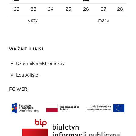
22
23
24
25
26
27
28
« sty
mar »
WAŻNE LINKI
Dziennik elektroniczny
Edupolis.pl
PO WER