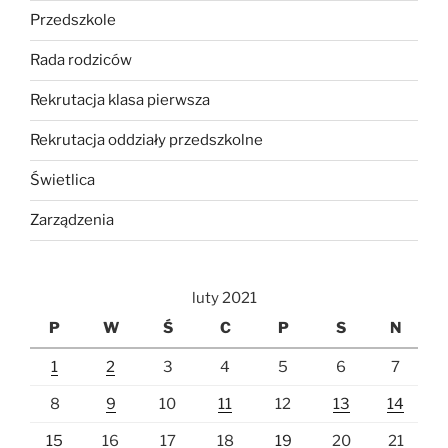
Przedszkole
Rada rodziców
Rekrutacja klasa pierwsza
Rekrutacja oddziały przedszkolne
Świetlica
Zarządzenia
luty 2021
P
W
Ś
C
P
S
N
1
2
3
4
5
6
7
8
9
10
11
12
13
14
15
16
17
18
19
20
21