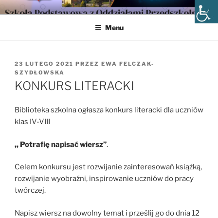
Przejdź
SZKOŁA PODSTAWOWA NR 9
do
W INOWROCŁAWIU
Menu
treści
OPUBLIKOWANE
23 LUTEGO 2021
PRZEZ
EWA FELCZAK-
W
SZYDŁOWSKA
KONKURS LITERACKI
Biblioteka szkolna ogłasza konkurs literacki dla uczniów
klas IV-VIII
,, Potrafię napisać wiersz”
.
Celem konkursu jest rozwijanie zainteresowań książką,
rozwijanie wyobraźni, inspirowanie uczniów do pracy
twórczej.
Napisz wiersz na dowolny temat i prześlij go do dnia 12