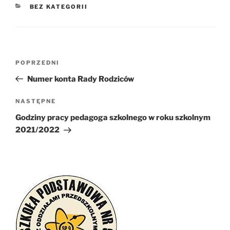
KATEGORIE
BEZ KATEGORII
Nawigacja
Poprzedni
POPRZEDNI
wpisu
wpis
Numer konta Rady Rodziców
Następny
NASTĘPNE
wpis
Godziny pracy pedagoga szkolnego w roku szkolnym
2021/2022