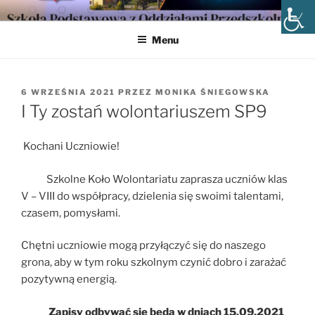
Przejdź
SZKOŁA PODSTAWOWA NR 9
do
W INOWROCŁAWIU
Menu
treści
OPUBLIKOWANE
6 WRZEŚNIA 2021
PRZEZ
MONIKA ŚNIEGOWSKA
W
I Ty zostań wolontariuszem SP9
Kochani Uczniowie!
Szkolne Koło Wolontariatu zaprasza uczniów klas
V – VIII do współpracy, dzielenia się swoimi talentami,
czasem, pomysłami.
Chętni uczniowie mogą przyłączyć się do naszego
grona, aby w tym roku szkolnym czynić dobro i zarażać
pozytywną energią.
Zapisy odbywać się będą w dniach 15.09.2021