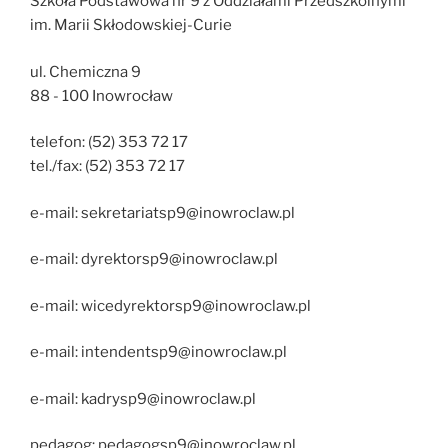
Szkoła Podstawowa nr 9 z Oddziałami Przedszkolnymi
im. Marii Skłodowskiej-Curie
ul. Chemiczna 9
88 - 100 Inowrocław
telefon: (52) 353 72 17
tel./fax: (52) 353 72 17
e-mail: sekretariatsp9@inowroclaw.pl
e-mail: dyrektorsp9@inowroclaw.pl
e-mail: wicedyrektorsp9@inowroclaw.pl
e-mail: intendentsp9@inowroclaw.pl
e-mail: kadrysp9@inowroclaw.pl
pedagog: pedagogsp9@inowroclaw.pl